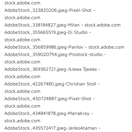
stock.adobe.com
AdobeStock_323820206.jpeg-Pixel-Shot -
stock.adobe.com
AdobeStock_338184827.jpeg-Milan - stock.adobe.com
AdobeStock_355665519.jpeg-Di Studio -
stock.adobe.com
AdobeStock_356859986.jpeg-Parilov - stock.adobe.com
AdobeStock_359020754.jpeg-Prostock-studio -
stock.adobe.com
AdobeStock_369362721.jpeg-Алина Троева -
stock.adobe.com
AdobeStock_42267480.jpeg-Christian Stoll -
stock.adobe.com
AdobeStock_430724887.jpeg-Pixel-Shot -
stock.adobe.com
AdobeStock_434841878.jpeg-Mariakray -
stock.adobe.com
AdobeStock_435572417.jpeg-JenkoAtaman -