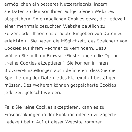
ermöglichen ein besseres Nutzererlebnis, indem
sie Daten zu den von Ihnen aufgerufenen Websites
abspeichern. So ermöglichen Cookies etwa, die Ladezeit
einer mehrmals besuchten Website deutlich zu
kürzen, oder Ihnen das erneute Eingeben von Daten zu
erleichtern. Sie haben die Möglichkeit, das Speichern von
Cookies auf Ihrem Rechner zu verhindern. Dazu
wählen Sie in Ihren Browser-Einstellungen die Option
„Keine Cookies akzeptieren“. Sie können in Ihren
Browser-Einstellungen auch definieren, dass Sie die
Speicherung der Daten jedes Mal explizit bestätigen
müssen. Des Weiteren können gespeicherte Cookies
jederzeit gelöscht werden.
Falls Sie keine Cookies akzeptieren, kann es zu
Einschränkungen in der Funktion oder zu verzögerter
Ladezeit beim Aufruf dieser Website kommen.