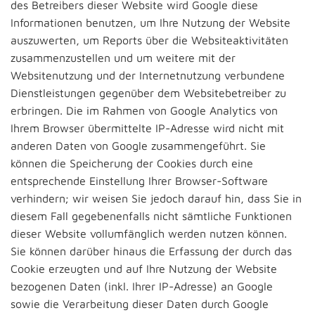
des Betreibers dieser Website wird Google diese
Informationen benutzen, um Ihre Nutzung der Website
auszuwerten, um Reports über die Websiteaktivitäten
zusammenzustellen und um weitere mit der
Websitenutzung und der Internetnutzung verbundene
Dienstleistungen gegenüber dem Websitebetreiber zu
erbringen. Die im Rahmen von Google Analytics von
Ihrem Browser übermittelte IP-Adresse wird nicht mit
anderen Daten von Google zusammengeführt. Sie
können die Speicherung der Cookies durch eine
entsprechende Einstellung Ihrer Browser-Software
verhindern; wir weisen Sie jedoch darauf hin, dass Sie in
diesem Fall gegebenenfalls nicht sämtliche Funktionen
dieser Website vollumfänglich werden nutzen können.
Sie können darüber hinaus die Erfassung der durch das
Cookie erzeugten und auf Ihre Nutzung der Website
bezogenen Daten (inkl. Ihrer IP-Adresse) an Google
sowie die Verarbeitung dieser Daten durch Google