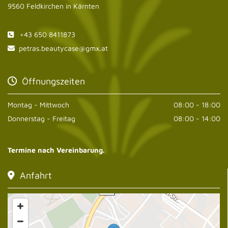
9560 Feldkirchen in Kärnten
+43 650 8411873

petras.beautycase@gmx.at

Öffnungszeiten

Montag - Mittwoch
08:00 - 18:00
Donnerstag - Freitag
08:00 - 14:00
Termine nach Vereinbarung.
Anfahrt
