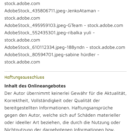
stock.adobe.com
AdobeStock_435806711.jpeg-JenkoAtaman -
stock.adobe.com
AdobeStock_495959103.jpeg-GTeam - stock.adobe.com
AdobeStock_552435301.jpeg-ribalka yuli -
stock.adobe.com
AdobeStock_610112334.jpeg-188yndn - stock.adobe.com
AdobeStock_80594701.jpeg-sabine hürdler -
stock.adobe.com
Haftungsausschluss
Inhalt des Onlineangebotes
Der Autor übernimmt keinerlei Gewähr für die Aktualität,
Korrektheit, Vollständigkeit oder Qualität der
bereitgestellten Informationen. Haftungsansprüche
gegen den Autor, welche sich auf Schäden materieller
oder ideeller Art beziehen, die durch die Nutzung oder
Nichtnutzung der dargebotenen Informationen bzw.