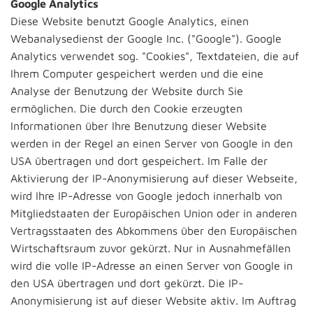
Google Analytics
Diese Website benutzt Google Analytics, einen
Webanalysedienst der Google Inc. ("Google"). Google
Analytics verwendet sog. "Cookies", Textdateien, die auf
Ihrem Computer gespeichert werden und die eine
Analyse der Benutzung der Website durch Sie
ermöglichen. Die durch den Cookie erzeugten
Informationen über Ihre Benutzung dieser Website
werden in der Regel an einen Server von Google in den
USA übertragen und dort gespeichert. Im Falle der
Aktivierung der IP-Anonymisierung auf dieser Webseite,
wird Ihre IP-Adresse von Google jedoch innerhalb von
Mitgliedstaaten der Europäischen Union oder in anderen
Vertragsstaaten des Abkommens über den Europäischen
Wirtschaftsraum zuvor gekürzt. Nur in Ausnahmefällen
wird die volle IP-Adresse an einen Server von Google in
den USA übertragen und dort gekürzt. Die IP-
Anonymisierung ist auf dieser Website aktiv. Im Auftrag